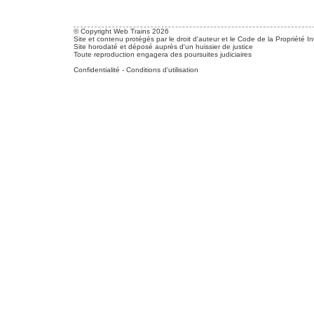
© Copyright Web Trains 2026
Site et contenu protégés par le droit d'auteur et le Code de la Propriété In
Site horodaté et déposé auprès d'un huissier de justice
Toute reproduction engagera des poursuites judiciaires
Confidentialité
-
Conditions d'utilisation