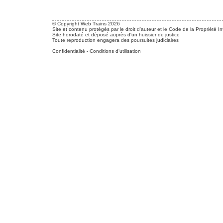
© Copyright Web Trains 2026
Site et contenu protégés par le droit d'auteur et le Code de la Propriété In
Site horodaté et déposé auprès d'un huissier de justice
Toute reproduction engagera des poursuites judiciaires
Confidentialité
-
Conditions d'utilisation