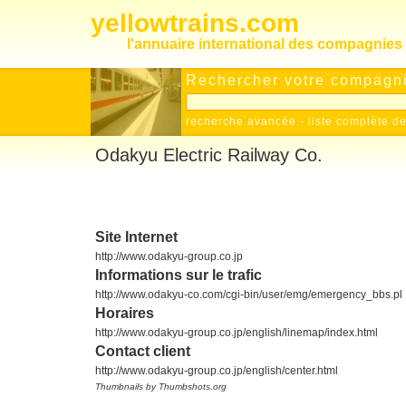
yellowtrains.com
l'annuaire international des compagnies 
Rechercher votre compagnie
recherche avancée
-
liste complète 
Odakyu Electric Railway Co.
Site Internet
http://www.odakyu-group.co.jp
Informations sur le trafic
http://www.odakyu-co.com/cgi-bin/user/emg/emergency_bbs.pl
Horaires
http://www.odakyu-group.co.jp/english/linemap/index.html
Contact client
http://www.odakyu-group.co.jp/english/center.html
Thumbnails by Thumbshots.org