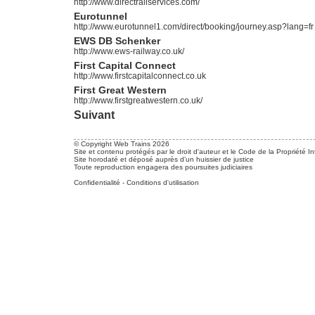
http://www.directrailservices.com/
Eurotunnel
http://www.eurotunnel1.com/direct/booking/journey.asp?lang=fr
EWS DB Schenker
http://www.ews-railway.co.uk/
First Capital Connect
http://www.firstcapitalconnect.co.uk
First Great Western
http://www.firstgreatwestern.co.uk/
Suivant
© Copyright Web Trains 2026
Site et contenu protégés par le droit d'auteur et le Code de la Propriété In
Site horodaté et déposé auprès d'un huissier de justice
Toute reproduction engagera des poursuites judiciaires
Confidentialité
-
Conditions d'utilisation