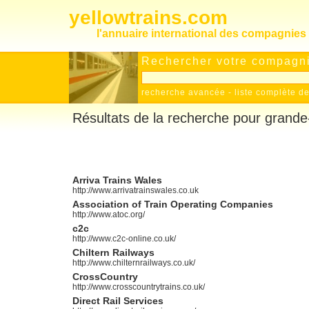
yellowtrains.com
l'annuaire international des compagnies 
Rechercher votre compagnie
recherche avancée
-
liste complète 
Résultats de la recherche pour grand
Arriva Trains Wales
http://www.arrivatrainswales.co.uk
Association of Train Operating Companies
http://www.atoc.org/
c2c
http://www.c2c-online.co.uk/
Chiltern Railways
http://www.chilternrailways.co.uk/
CrossCountry
http://www.crosscountrytrains.co.uk/
Direct Rail Services