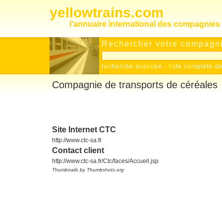
yellowtrains.com
l'annuaire international des compagnies 
Rechercher votre compagnie
recherche avancée
-
liste complète 
Compagnie de transports de céréales
Site Internet CTC
http://www.ctc-sa.fr
Contact client
http://www.ctc-sa.fr/Ctc/faces/Accueil.jsp
Thumbnails by Thumbshots.org