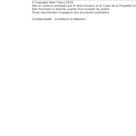
© Copyright Web Trains 2026
Site et contenu protégés par le droit d'auteur et le Code de la Propriété In
Site horodaté et déposé auprès d'un huissier de justice
Toute reproduction engagera des poursuites judiciaires
Confidentialité
-
Conditions d'utilisation