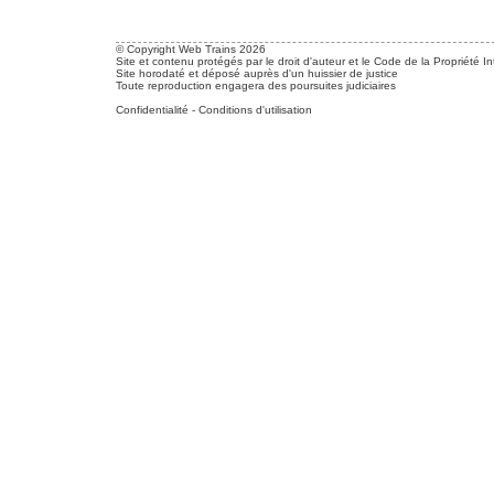
© Copyright Web Trains 2026
Site et contenu protégés par le droit d'auteur et le Code de la Propriété In
Site horodaté et déposé auprès d'un huissier de justice
Toute reproduction engagera des poursuites judiciaires
Confidentialité
-
Conditions d'utilisation