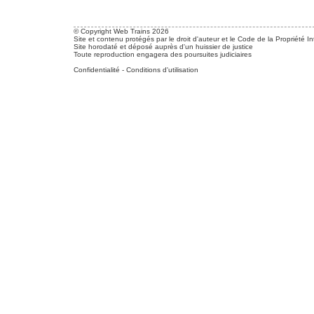
© Copyright Web Trains 2026
Site et contenu protégés par le droit d'auteur et le Code de la Propriété In
Site horodaté et déposé auprès d'un huissier de justice
Toute reproduction engagera des poursuites judiciaires
Confidentialité
-
Conditions d'utilisation