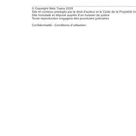
© Copyright Web Trains 2026
Site et contenu protégés par le droit d'auteur et le Code de la Propriété In
Site horodaté et déposé auprès d'un huissier de justice
Toute reproduction engagera des poursuites judiciaires
Confidentialité
-
Conditions d'utilisation