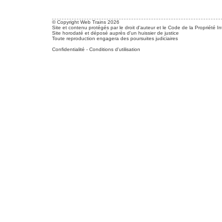
© Copyright Web Trains 2026
Site et contenu protégés par le droit d'auteur et le Code de la Propriété In
Site horodaté et déposé auprès d'un huissier de justice
Toute reproduction engagera des poursuites judiciaires
Confidentialité
-
Conditions d'utilisation