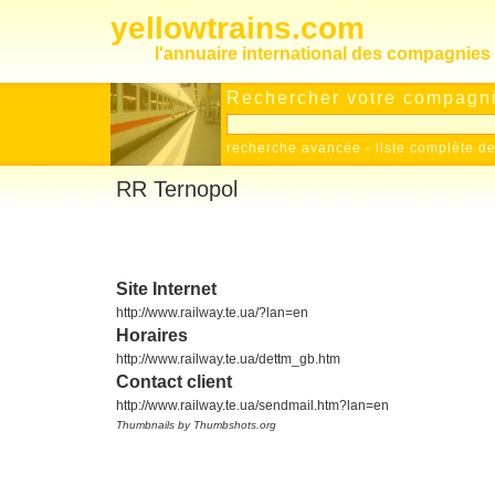
yellowtrains.com
l'annuaire international des compagnies 
Rechercher votre compagnie
recherche avancée
-
liste complète 
RR Ternopol
Site Internet
http://www.railway.te.ua/?lan=en
Horaires
http://www.railway.te.ua/dettm_gb.htm
Contact client
http://www.railway.te.ua/sendmail.htm?lan=en
Thumbnails by Thumbshots.org