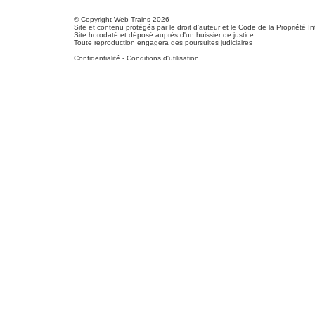
© Copyright Web Trains 2026
Site et contenu protégés par le droit d'auteur et le Code de la Propriété In
Site horodaté et déposé auprès d'un huissier de justice
Toute reproduction engagera des poursuites judiciaires
Confidentialité
-
Conditions d'utilisation