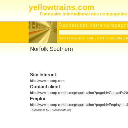
yellowtrains.com
l'annuaire international des compagnies 
Rechercher votre compagnie
recherche avancée
-
liste complète 
Norfolk Southern
Site Internet
http://www.nscorp.com
Contact client
http://www.nscorp.com/nscorp/application?pageid=Contact%2
Emploi
http://www.nscorp.com/nscorp/application?pageid=Employees
Thumbnails by Thumbshots.org