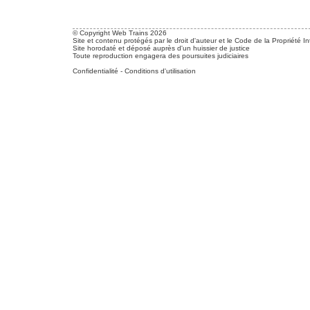
© Copyright Web Trains 2026
Site et contenu protégés par le droit d'auteur et le Code de la Propriété In
Site horodaté et déposé auprès d'un huissier de justice
Toute reproduction engagera des poursuites judiciaires
Confidentialité
-
Conditions d'utilisation