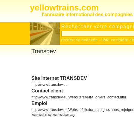
yellowtrains.com
l'annuaire international des compagnies 
Rechercher votre compagnie
recherche avancée
-
liste complète 
Transdev
Site Internet TRANSDEV
http://www.transdev.eu
Contact client
http://www.transdev.eu/Website/site/fra_divers_contact.htm
Emploi
http://www.transdev.eu/Website/site/fra_rejoigneznous_rejoig
Thumbnails by Thumbshots.org