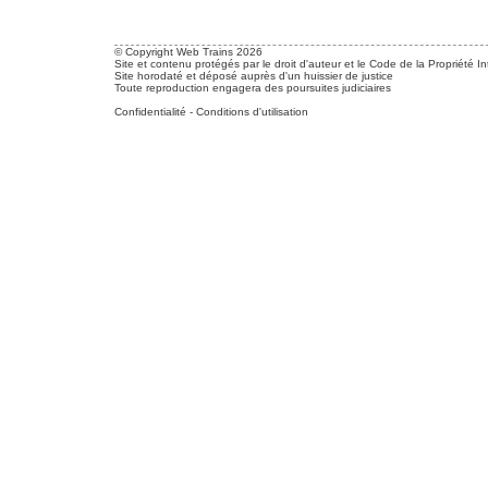
© Copyright Web Trains 2026
Site et contenu protégés par le droit d'auteur et le Code de la Propriété In
Site horodaté et déposé auprès d'un huissier de justice
Toute reproduction engagera des poursuites judiciaires
Confidentialité
-
Conditions d'utilisation