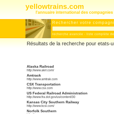
yellowtrains.com
l'annuaire international des compagnies 
Rechercher votre compagnie
recherche avancée
-
liste complète 
Résultats de la recherche pour etats-u
Alaska Railroad
http://www.akrr.com/
Amtrack
http://www.amtrak.com
CSX Transportation
http://www.csx.com
US Federal Railroad Administration
http://www.fra.dot.gov/us/content/30
Kansas City Southern Railway
http://www.kcsi.com/
Norfolk Southern