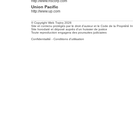
http://www.nscorp.com
Union Pacific
http://www.up.com
© Copyright Web Trains 2026
Site et contenu protégés par le droit d'auteur et le Code de la Propriété In
Site horodaté et déposé auprès d'un huissier de justice
Toute reproduction engagera des poursuites judiciaires
Confidentialité
-
Conditions d'utilisation