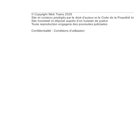
© Copyright Web Trains 2026
Site et contenu protégés par le droit d'auteur et le Code de la Propriété In
Site horodaté et déposé auprès d'un huissier de justice
Toute reproduction engagera des poursuites judiciaires
Confidentialité
-
Conditions d'utilisation