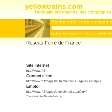
yellowtrains.com
l'annuaire international des compagnies 
Rechercher votre compagnie
recherche avancée
-
liste complète 
Réseau Ferré de France
Site Internet
http://www.rff.fr
Contact client
http://www.rff.fr/pages/autre/mentions_legales.asp?lg=fr
Emploi
http://www.rff.fr/pages/emploi/profils.asp?lg=fr
Thumbnails by Thumbshots.org