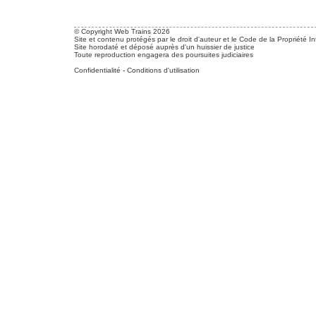
© Copyright Web Trains 2026
Site et contenu protégés par le droit d'auteur et le Code de la Propriété In
Site horodaté et déposé auprès d'un huissier de justice
Toute reproduction engagera des poursuites judiciaires
Confidentialité
-
Conditions d'utilisation