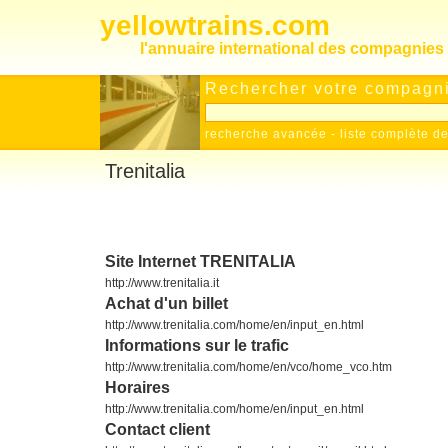
yellowtrains.com
l'annuaire international des compagnies 
Rechercher votre compagnie
recherche avancée
-
liste complète 
Trenitalia
Site Internet TRENITALIA
http://www.trenitalia.it
Achat d'un billet
http://www.trenitalia.com/home/en/input_en.html
Informations sur le trafic
http://www.trenitalia.com/home/en/vco/home_vco.htm
Horaires
http://www.trenitalia.com/home/en/input_en.html
Contact client