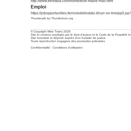
http://www.trenitalia.com/home/en/e-mail/e-mail.html
Emploi
https://jobopportunities.ferroviedellostato.it/curr-on-line/pp0.jsp
Thumbnails by Thumbshots.org
© Copyright Web Trains 2026
Site et contenu protégés par le droit d'auteur et le Code de la Propriété In
Site horodaté et déposé auprès d'un huissier de justice
Toute reproduction engagera des poursuites judiciaires
Confidentialité
-
Conditions d'utilisation