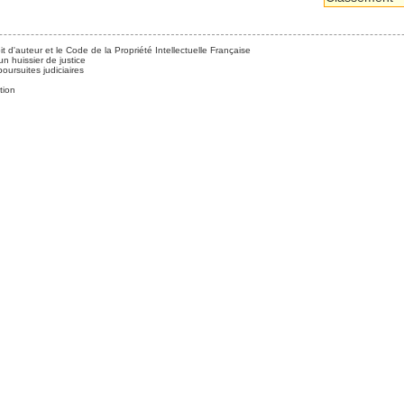
it d'auteur et le Code de la Propriété Intellectuelle Française
n huissier de justice
ursuites judiciaires
tion