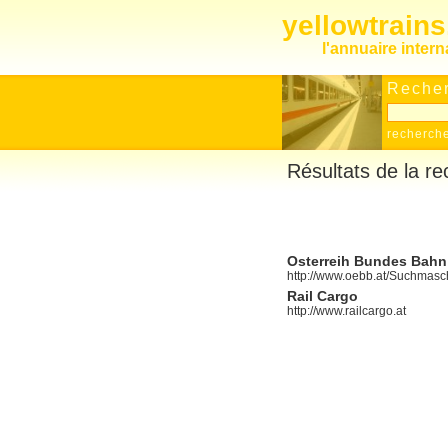
yellowtrain
l'annuaire inter
Recher
recherch
Résultats de la r
Osterreih Bundes Bahn
http://www.oebb.at/Suchmasch
Rail Cargo
http://www.railcargo.at