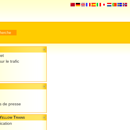
let
ur le trafic
 de presse
Yellow Trains
ication