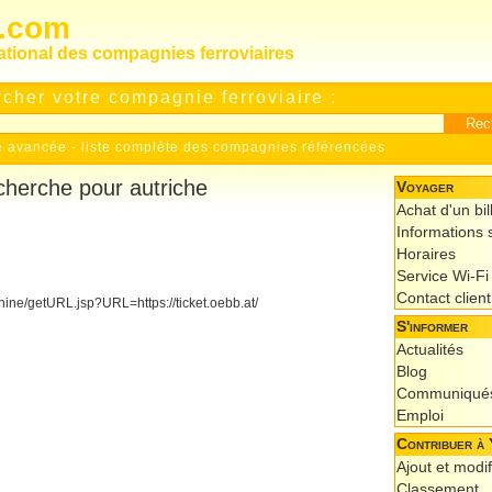
s.com
national des compagnies ferroviaires
cher votre compagnie ferroviaire :
e avancée
-
liste complète des compagnies référencées
echerche pour autriche
Voyager
Achat d'un bil
Informations s
Horaires
Service Wi-Fi
Contact client
ine/getURL.jsp?URL=https://ticket.oebb.at/
S'informer
Actualités
Blog
Communiqués
Emploi
Contribuer à 
Ajout et modif
Classement