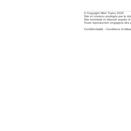
© Copyright Web Trains 2026
Site et contenu protégés par le dro
Site horodaté et déposé auprès d'u
Toute reproduction engagera des po
Confidentialité
-
Conditions d'utilisa