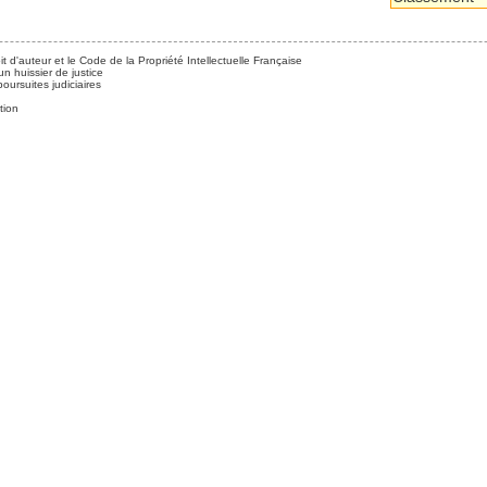
it d'auteur et le Code de la Propriété Intellectuelle Française
n huissier de justice
ursuites judiciaires
tion