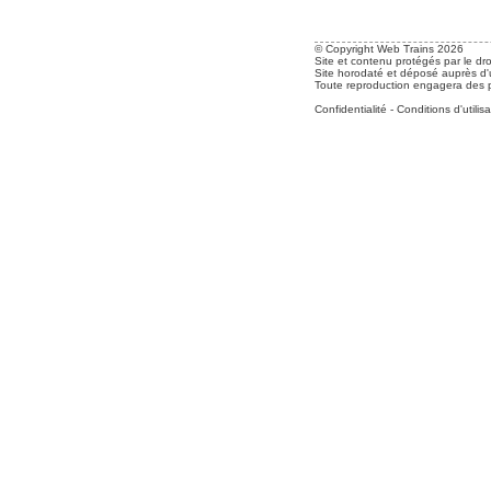
© Copyright Web Trains 2026
Site et contenu protégés par le dro
Site horodaté et déposé auprès d'u
Toute reproduction engagera des po
Confidentialité
-
Conditions d'utilisa