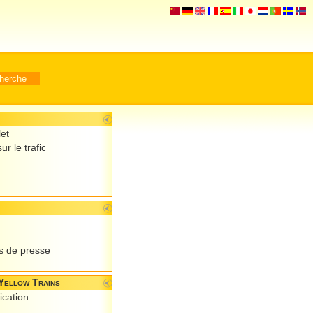
let
ur le trafic
 de presse
Yellow Trains
ication