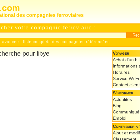
s.com
national des compagnies ferroviaires
cher votre compagnie ferroviaire :
e avancée
-
liste complète des compagnies référencées
cherche pour libye
Voyager
Achat d'un bil
Informations s
Horaires
Service Wi-Fi
Contact client
m
S'informer
Actualités
Blog
Communiqués
Emploi
Contribuer à 
Ajout et modif
Classement