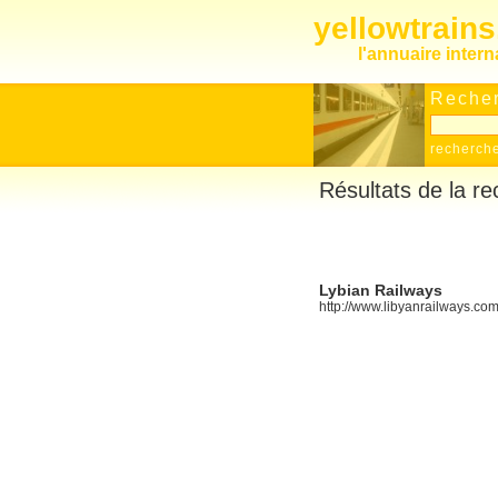
yellowtrain
l'annuaire inter
Recher
recherch
Résultats de la re
Lybian Railways
http://www.libyanrailways.co