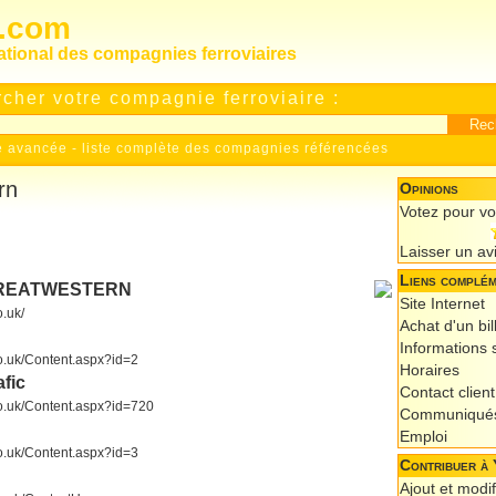
s.com
national des compagnies ferroviaires
cher votre compagnie ferroviaire :
e avancée
-
liste complète des compagnies référencées
rn
Opinions
Votez pour v
Laisser un av
Liens complém
STGREATWESTERN
Site Internet
o.uk/
Achat d'un bil
Informations s
co.uk/Content.aspx?id=2
Horaires
afic
Contact client
.co.uk/Content.aspx?id=720
Communiqués
Emploi
co.uk/Content.aspx?id=3
Contribuer à 
Ajout et modif