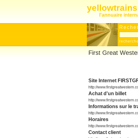
yellowtrain
l'annuaire inter
Recher
recherch
First Great Weste
Site Internet FIR
http://www.firstgreatwestern.c
Achat d'un billet
http://www.firstgreatwestern.
Informations sur le tr
http://www.firstgreatwestern
Horaires
http://www.firstgreatwestern.
Contact client