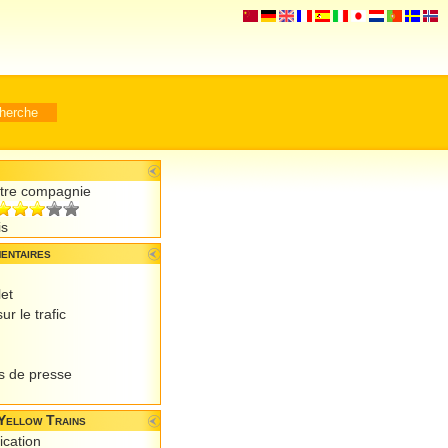
otre compagnie
is
entaires
let
ur le trafic
 de presse
Yellow Trains
ication