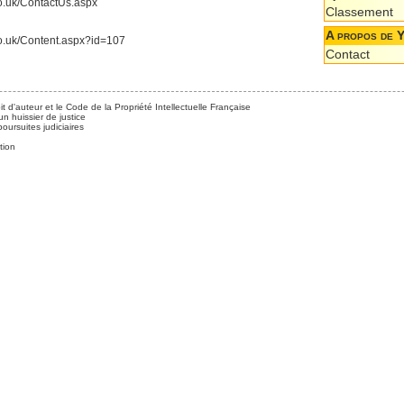
co.uk/ContactUs.aspx
Classement
A propos de 
.co.uk/Content.aspx?id=107
Contact
it d'auteur et le Code de la Propriété Intellectuelle Française
n huissier de justice
ursuites judiciaires
tion