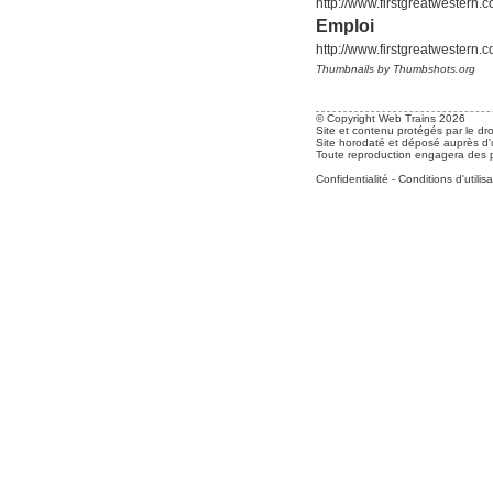
http://www.firstgreatwestern.
Emploi
http://www.firstgreatwestern
Thumbnails by Thumbshots.org
© Copyright Web Trains 2026
Site et contenu protégés par le dro
Site horodaté et déposé auprès d'u
Toute reproduction engagera des po
Confidentialité
-
Conditions d'utilisa