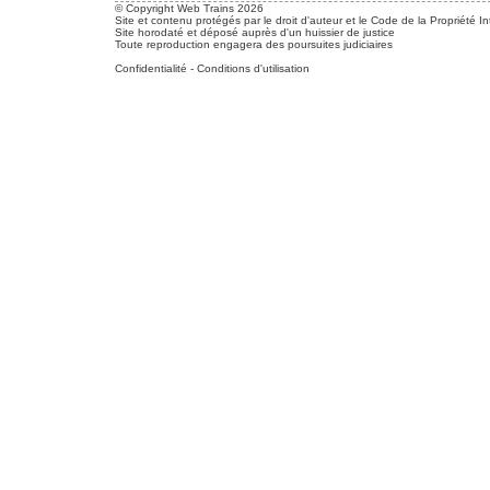
© Copyright Web Trains 2026
Site et contenu protégés par le droit d'auteur et le Code de la Propriété In
Site horodaté et déposé auprès d'un huissier de justice
Toute reproduction engagera des poursuites judiciaires
Confidentialité
-
Conditions d'utilisation