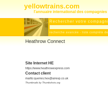
yellowtrains.com
l'annuaire international des compagnies 
Rechercher votre compagnie
recherche avancée
-
liste complète 
Heathrow Connect
Site Internet HE
https://www.heathrowexpress.com
Contact client
mailto:queries.hex@airexp.co.uk
Thumbnails by Thumbshots.org