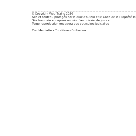
© Copyright Web Trains 2026
Site et contenu protégés par le droit d'auteur et le Code de la Propriété In
Site horodaté et déposé auprès d'un huissier de justice
Toute reproduction engagera des poursuites judiciaires
Confidentialité
-
Conditions d'utilisation