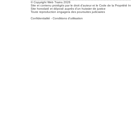
© Copyright Web Trains 2026
Site et contenu protégés par le droit d'auteur et le Code de la Propriété In
Site horodaté et déposé auprès d'un huissier de justice
Toute reproduction engagera des poursuites judiciaires
Confidentialité
-
Conditions d'utilisation