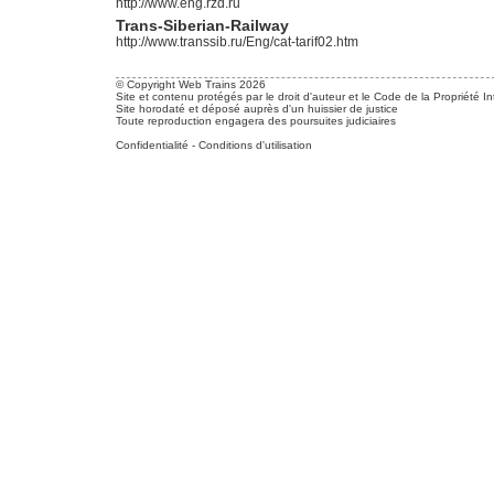
http://www.eng.rzd.ru
Trans-Siberian-Railway
http://www.transsib.ru/Eng/cat-tarif02.htm
© Copyright Web Trains 2026
Site et contenu protégés par le droit d'auteur et le Code de la Propriété In
Site horodaté et déposé auprès d'un huissier de justice
Toute reproduction engagera des poursuites judiciaires
Confidentialité
-
Conditions d'utilisation