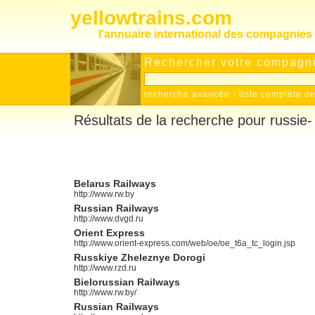
yellowtrains.com
l'annuaire international des compagnies 
Rechercher votre compagnie
recherche avancée
-
liste complète 
Résultats de la recherche pour russie-
Belarus Railways
http://www.rw.by
Russian Railways
http://www.dvgd.ru
Orient Express
http://www.orient-express.com/web/oe/oe_t6a_tc_login.jsp
Russkiye Zheleznye Dorogi
http://www.rzd.ru
Bielorussian Railways
http://www.rw.by/
Russian Railways