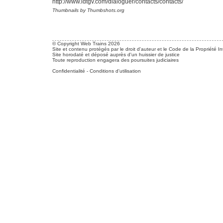
http://www.idtgv.com/dialoguer/contacts/contacts/
Thumbnails by Thumbshots.org
© Copyright Web Trains 2026
Site et contenu protégés par le droit d'auteur et le Code de la Propriété In
Site horodaté et déposé auprès d'un huissier de justice
Toute reproduction engagera des poursuites judiciaires
Confidentialité
-
Conditions d'utilisation