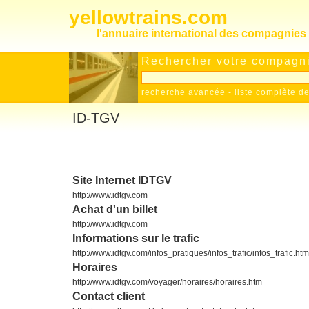
yellowtrains.com
l'annuaire international des compagnies 
Rechercher votre compagnie
recherche avancée
-
liste complète 
ID-TGV
Site Internet IDTGV
http://www.idtgv.com
Achat d'un billet
http://www.idtgv.com
Informations sur le trafic
http://www.idtgv.com/infos_pratiques/infos_trafic/infos_trafic.htm
Horaires
http://www.idtgv.com/voyager/horaires/horaires.htm
Contact client