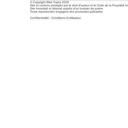
© Copyright Web Trains 2026
Site et contenu protégés par le droit d'auteur et le Code de la Propriété In
Site horodaté et déposé auprès d'un huissier de justice
Toute reproduction engagera des poursuites judiciaires
Confidentialité
-
Conditions d'utilisation