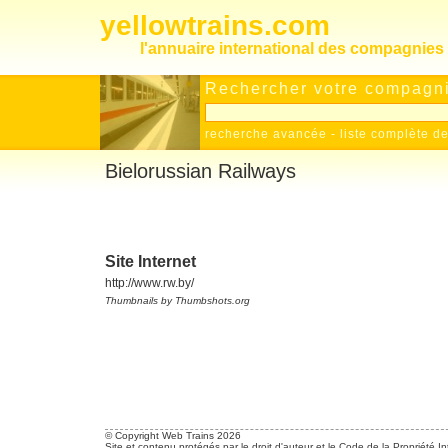
yellowtrains.com
l'annuaire international des compagnies 
Rechercher votre compagnie
recherche avancée
-
liste complète 
Bielorussian Railways
Site Internet
http://www.rw.by/
Thumbnails by Thumbshots.org
© Copyright Web Trains 2026
Site et contenu protégés par le droit d'auteur et le Code de la Propriété In