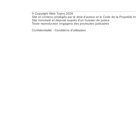
© Copyright Web Trains 2026
Site et contenu protégés par le droit d'auteur et le Code de la Propriété In
Site horodaté et déposé auprès d'un huissier de justice
Toute reproduction engagera des poursuites judiciaires
Confidentialité
-
Conditions d'utilisation