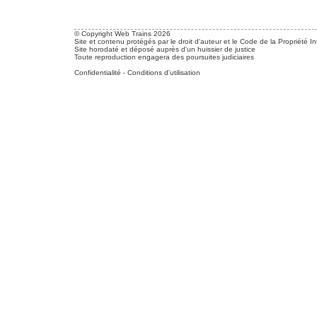
© Copyright Web Trains 2026
Site et contenu protégés par le droit d'auteur et le Code de la Propriété In
Site horodaté et déposé auprès d'un huissier de justice
Toute reproduction engagera des poursuites judiciaires
Confidentialité
-
Conditions d'utilisation