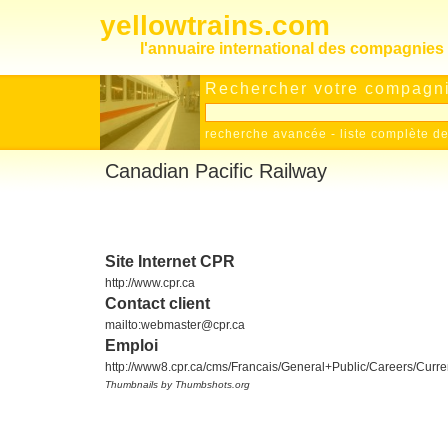
yellowtrains.com
l'annuaire international des compagnies 
Rechercher votre compagnie
recherche avancée
-
liste complète 
Canadian Pacific Railway
Site Internet CPR
http://www.cpr.ca
Contact client
mailto:webmaster@cpr.ca
Emploi
http://www8.cpr.ca/cms/Francais/General+Public/Careers/Curren
Thumbnails by Thumbshots.org