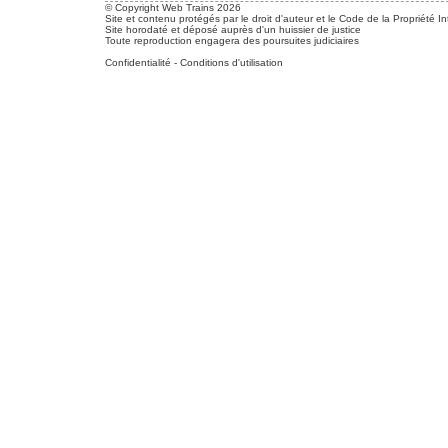
© Copyright Web Trains 2026
Site et contenu protégés par le droit d'auteur et le Code de la Propriété In
Site horodaté et déposé auprès d'un huissier de justice
Toute reproduction engagera des poursuites judiciaires
Confidentialité
-
Conditions d'utilisation