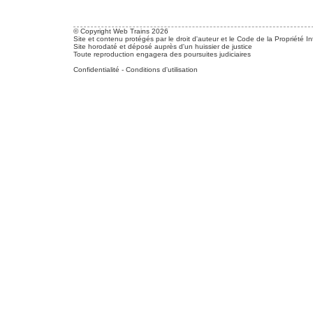
© Copyright Web Trains 2026
Site et contenu protégés par le droit d'auteur et le Code de la Propriété In
Site horodaté et déposé auprès d'un huissier de justice
Toute reproduction engagera des poursuites judiciaires
Confidentialité
-
Conditions d'utilisation