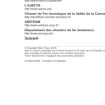
http://www.trains-fr.org/aecfm/
L'AJECTA
http://www.ajecta.org/
Chemin de Fer touristique de la Vallée de la Canne
http://alemftrain.monsite.wanadoo.fr/
AMITRAM
http://www.amitram.asso.fr/
Département des chemins de fer arméniens
http://www.arm.gov.ma
Suivant
© Copyright Web Trains 2026
Site et contenu protégés par le droit d'auteur et le Code de la Propriété In
Site horodaté et déposé auprès d'un huissier de justice
Toute reproduction engagera des poursuites judiciaires
Confidentialité
-
Conditions d'utilisation