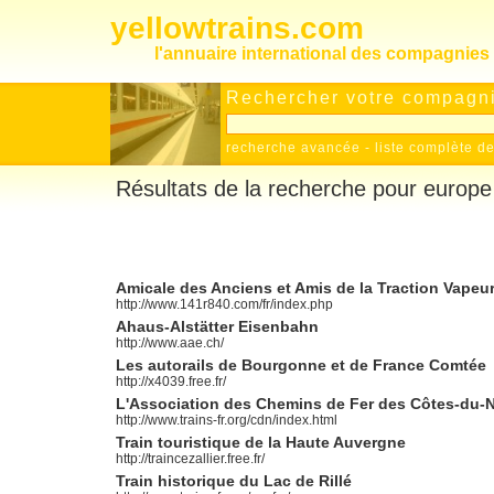
yellowtrains.com
l'annuaire international des compagnies 
Rechercher votre compagnie
recherche avancée
-
liste complète 
Résultats de la recherche pour europe
Amicale des Anciens et Amis de la Traction Vapeu
http://www.141r840.com/fr/index.php
Ahaus-Alstätter Eisenbahn
http://www.aae.ch/
Les autorails de Bourgonne et de France Comtée
http://x4039.free.fr/
L'Association des Chemins de Fer des Côtes-du-
http://www.trains-fr.org/cdn/index.html
Train touristique de la Haute Auvergne
http://traincezallier.free.fr/
Train historique du Lac de Rillé