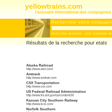
yellowtrains.com
l'annuaire international des compagnies 
Rechercher votre compagnie
recherche avancée
-
liste complète 
Résultats de la recherche pour etats
Alaska Railroad
http://www.akrr.com/
Amtrack
http://www.amtrak.com
CSX Transportation
http://www.csx.com
US Federal Railroad Administration
http://www.fra.dot.gov/us/content/30
Kansas City Southern Railway
http://www.kcsi.com/
Norfolk Southern