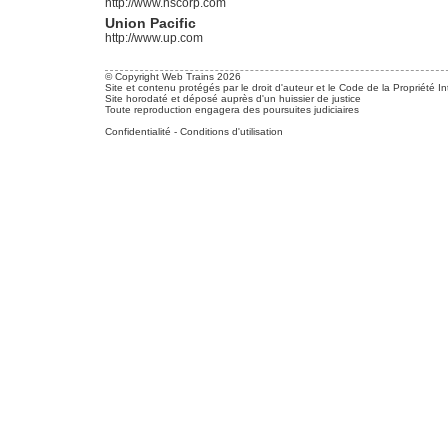
http://www.nscorp.com
Union Pacific
http://www.up.com
© Copyright Web Trains 2026
Site et contenu protégés par le droit d'auteur et le Code de la Propriété In
Site horodaté et déposé auprès d'un huissier de justice
Toute reproduction engagera des poursuites judiciaires
Confidentialité
-
Conditions d'utilisation